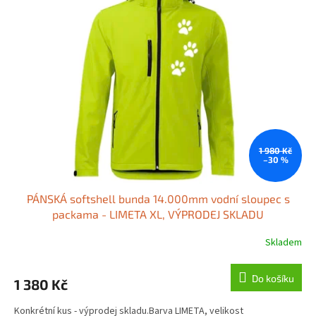
k
i
t
s
ů
p
r
o
d
u
k
t
ů
1 980 Kč
–30 %
PÁNSKÁ softshell bunda 14.000mm vodní sloupec s
packama - LIMETA XL, VÝPRODEJ SKLADU
Skladem
Do košíku
1 380 Kč
Konkrétní kus - výprodej skladu.Barva LIMETA, velikost