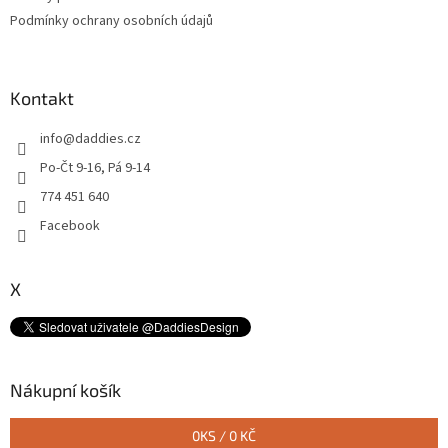
Podmínky ochrany osobních údajů
Kontakt
info
@
daddies.cz
Po-Čt 9-16, Pá 9-14
774 451 640
Facebook
X
Nákupní košík
0
KS /
0 KČ