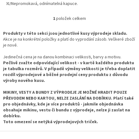
XL!Nepromokavá, odnímatelná kapuce.
1
položek celkem
O
v
l
Produkty v této sekci jsou jednotlivé kusy výprodeje skladu.
á
Akce je na konkrétní položky a platí do vyprodání zásob. Veškeré zboží
d
je nové.
a
c
Jedinečná cena je na danou kombinaci velikosti, barvy a motivu.
í
Pečlivě zvažte odpovídající velikost - v kartě každého produktu
p
je tabulka rozměrů. V případě výměny velikosti je třeba doplatit
r
rozdíl výprodejové a běžné prodejní ceny produktu z důvodu
v
výroby nového kusu.
k
y
MIKINY, VESTY A BUNDY Z VÝPRODEJE JE MOŽNÉ HRADIT POUZE
v
PŘEVODEM NEBO KARTOU, NELZE ZASLÁNÍ NA DOBÍRKU. Platí také
ý
pro objednávky, kde je více produktů - jakmile objednávka
p
obsahuje mikinu, vestu či bundu z výprodeje, nelze ji zaslat na
i
dobírku.
s
Toto omezení se netýká výprodejových triček.
u
Z