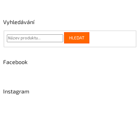
á
p
a
Vyhledávání
t
í
HLEDAT
Facebook
Instagram